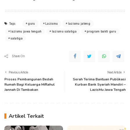
Tags:
guru
Lazismu
lazismu jateng
lazismu jawa tengah
lazismu salatiga
program bakti guru
salatiga
Share On
Previous Article
Next Article
Proses Pembangunan Bedah
Serah Terima Bantuan Publikasi
Rumah Bagi Keluarga Miftahul
Kurban Bank Syariah Mandiri –
Jannah Di Tambakan
LazisMu Jawa Tengah
Artikel Terkait