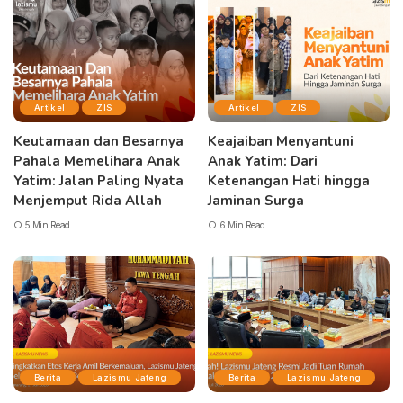
Artikel
ZIS
Artikel
ZIS
Keutamaan dan Besarnya
Keajaiban Menyantuni
Pahala Memelihara Anak
Anak Yatim: Dari
Yatim: Jalan Paling Nyata
Ketenangan Hati hingga
Menjemput Rida Allah
Jaminan Surga
5 Min Read
6 Min Read
Berita
Lazismu Jateng
Berita
Lazismu Jateng