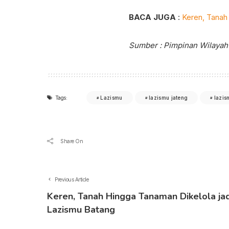
BACA JUGA
:
Keren, Tanah
Sumber : Pimpinan Wilay
Tags:
Lazismu
lazismu jateng
lazis
Share On
Previous Article
Keren, Tanah Hingga Tanaman Dikelola ja
Lazismu Batang