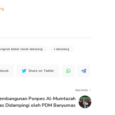
ang
program bedah rumah semarang
semarang
ebook
Share on Twitter
Next Article
Pembangunan Ponpes Al-Mumtazah
as Didampingi oleh PDM Banyumas