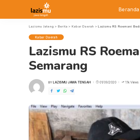
Beranda
Lazismu Jateng
>
Berita
>
Kabar Daerah
>
Lazismu RS Roemani Bed
Kabar Daerah
Lazismu RS Roema
Semarang
LAZISMU JAWA TENGAH
01/09/2020
1.1k Views
BY
POSTED
BY