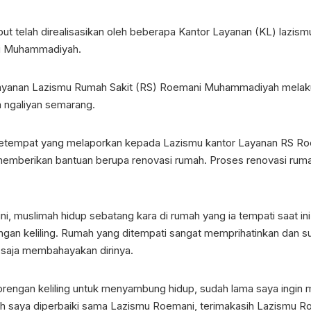
t telah direalisasikan oleh beberapa Kantor Layanan (KL) lazismu
ni Muhammadiyah.
layanan Lazismu Rumah Sakit (RS) Roemani Muhammadiyah melakukan
 ngaliyan semarang.
T setempat yang melaporkan kepada Lazismu kantor Layanan RS R
memberikan bantuan berupa renovasi rumah. Proses renovasi ruma
ini, muslimah hidup sebatang kara di rumah yang ia tempati saat in
ngan keliling. Rumah yang ditempati sangat memprihatinkan dan s
 saja membahayakan dirinya.
 gorengan keliling untuk menyambung hidup, sudah lama saya ingin
ah saya diperbaiki sama Lazismu Roemani, terimakasih Lazismu Ro