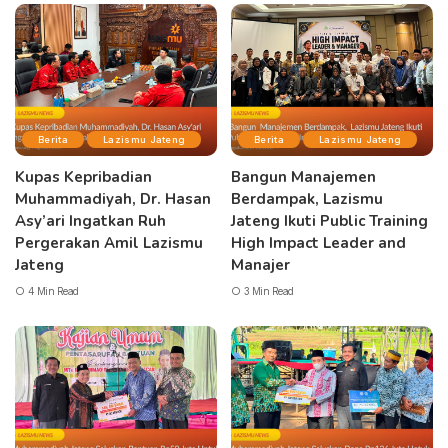
Berita
Lazismu Jateng
Berita
Lazismu Jateng
Kupas Kepribadian
Bangun Manajemen
Muhammadiyah, Dr. Hasan
Berdampak, Lazismu
Asy’ari Ingatkan Ruh
Jateng Ikuti Public Training
Pergerakan Amil Lazismu
High Impact Leader and
Jateng
Manajer
4 Min Read
3 Min Read