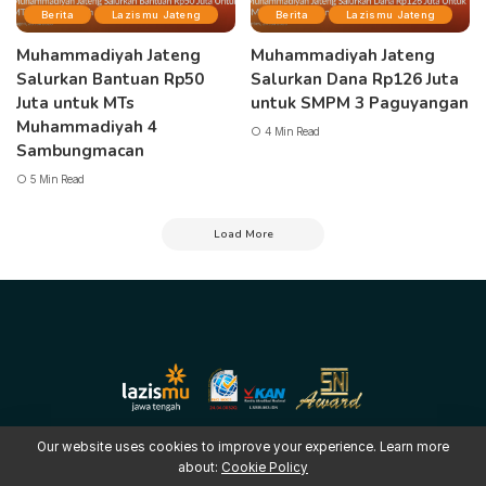
Berita
Lazismu Jateng
Berita
Lazismu Jateng
Muhammadiyah Jateng
Muhammadiyah Jateng
Salurkan Bantuan Rp50
Salurkan Dana Rp126 Juta
Juta untuk MTs
untuk SMPM 3 Paguyangan
Muhammadiyah 4
4 Min Read
Sambungmacan
5 Min Read
Load More
Our website uses cookies to improve your experience. Learn more
about:
Cookie Policy
Copyright © 2025 LAZISMU Pimpinan Wilayah Muhammadiyah Jawa