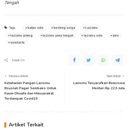
Tengah
Tags:
kabar solo
kecleng surga
Lazismu
lazismu jateng
lazismu jawa tengah
lazismu solo
solo
surakarta
Share On
Previous Article
Next Article
Ketahanan Pangan Lazismu
Lazismu Tasyarufkan Beasiswa
Boyolali Pagar Sembako Untuk
Mentari Rp 22,5 Juta
Kaum Dhuafa dan Masyarakat
Terdampak Covid19
Artikel Terkait