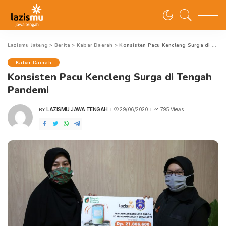
Lazismu Jateng
>
Berita
>
Kabar Daerah
>
Konsisten Pacu Kencleng Surga di Tengah Pandemi
Kabar Daerah
Konsisten Pacu Kencleng Surga di Tengah
Pandemi
LAZISMU JAWA TENGAH
29/06/2020
795 Views
BY
POSTED
BY