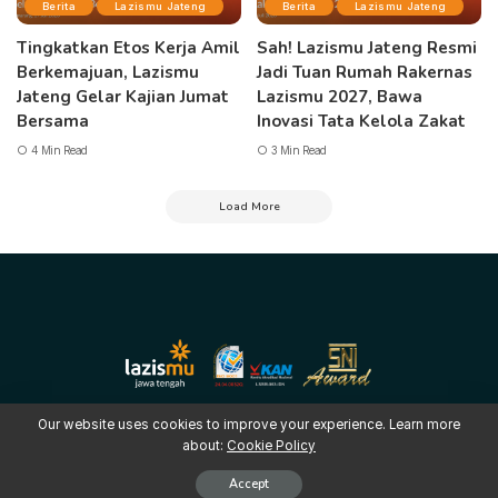
Berita
Lazismu Jateng
Berita
Lazismu Jateng
Tingkatkan Etos Kerja Amil
Sah! Lazismu Jateng Resmi
Berkemajuan, Lazismu
Jadi Tuan Rumah Rakernas
Jateng Gelar Kajian Jumat
Lazismu 2027, Bawa
Bersama
Inovasi Tata Kelola Zakat
4 Min Read
3 Min Read
Load More
Our website uses cookies to improve your experience. Learn more
about:
Cookie Policy
Copyright © 2025 LAZISMU Pimpinan Wilayah Muhammadiyah Jawa
Tengah
Accept