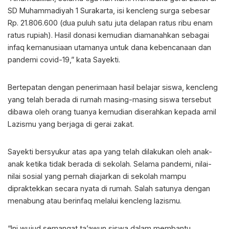
SD Muhammadiyah 1 Surakarta, isi kencleng surga sebesar
Rp. 21.806.600 (dua puluh satu juta delapan ratus ribu enam
ratus rupiah). Hasil donasi kemudian diamanahkan sebagai
infaq kemanusiaan utamanya untuk dana kebencanaan dan
pandemi covid-19,” kata Sayekti.
Bertepatan dengan penerimaan hasil belajar siswa, kencleng
yang telah berada di rumah masing-masing siswa tersebut
dibawa oleh orang tuanya kemudian diserahkan kepada amil
Lazismu yang berjaga di gerai zakat.
Sayekti bersyukur atas apa yang telah dilakukan oleh anak-
anak ketika tidak berada di sekolah. Selama pandemi, nilai-
nilai sosial yang pernah diajarkan di sekolah mampu
dipraktekkan secara nyata di rumah. Salah satunya dengan
menabung atau berinfaq melalui kencleng lazismu.
“Ini wujud semangat ta’awun siswa dalam membantu