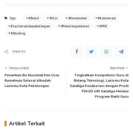
Tags:
#Bumil
#Gizi
#Kecamatan
#Kolaborasi
#Lazismukotapekalongan
#Pekalonganbarat
#PKK
#Stunting
Share On
Previous Article
Next Article
Penantian Bu Muslimat Kini Usai,
Tingkatkan Kompetensi Guru di
Rumahnya Selesai dibedah
Bidang Teknologi, Lazismu Kota
Lazismu Kota Pekalongan
Salatiga Kolaborasi dengan Prodi
PIAUD UIN Salatiga Melalui
Program Bakti Guru
Artikel Terkait