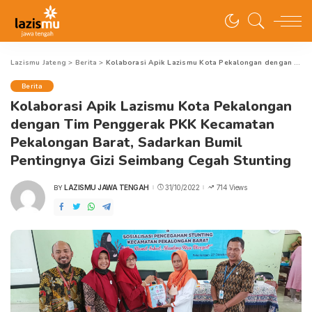
Lazismu Jateng
>
Berita
>
Kolaborasi Apik Lazismu Kota Pekalongan dengan Tim Penggerak PKK Kecamatan Pekalongan Barat, Sadarkan Bumil Pentingnya Gizi Seimbang Cegah Stunting
Berita
Kolaborasi Apik Lazismu Kota Pekalongan
dengan Tim Penggerak PKK Kecamatan
Pekalongan Barat, Sadarkan Bumil
Pentingnya Gizi Seimbang Cegah Stunting
LAZISMU JAWA TENGAH
31/10/2022
714 Views
BY
POSTED
BY