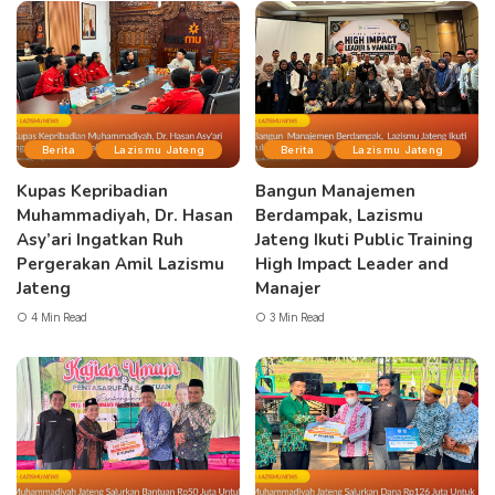
Berita
Lazismu Jateng
Berita
Lazismu Jateng
Kupas Kepribadian
Bangun Manajemen
Muhammadiyah, Dr. Hasan
Berdampak, Lazismu
Asy’ari Ingatkan Ruh
Jateng Ikuti Public Training
Pergerakan Amil Lazismu
High Impact Leader and
Jateng
Manajer
4 Min Read
3 Min Read