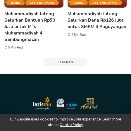
Berita
Lazismu Jateng
Berita
Lazismu Jateng
Muhammadiyah Jateng
Muhammadiyah Jateng
Salurkan Bantuan Rp50
Salurkan Dana Rp126 Juta
Juta untuk MTs
untuk SMPM 3 Paguyangan
Muhammadiyah 4
4 Min Read
Sambungmacan
5 Min Read
Load More
Our website uses cookies to improve your experience. Learn more
about:
Cookie Policy
Copyright © 2025 LAZISMU Pimpinan Wilayah Muhammadiyah Jawa