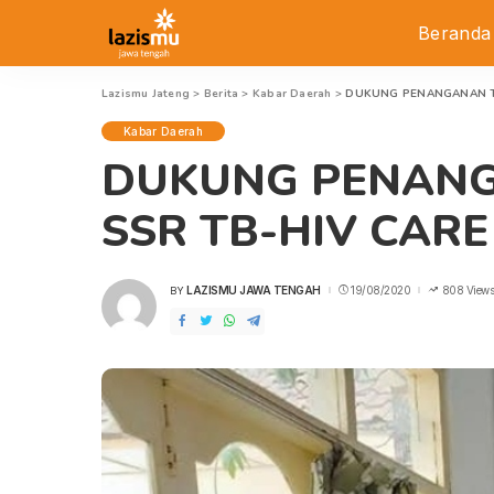
Beranda
Lazismu Jateng
>
Berita
>
Kabar Daerah
>
DUKUNG PENANGANAN TB 
Kabar Daerah
DUKUNG PENANGA
SSR TB-HIV CARE
LAZISMU JAWA TENGAH
19/08/2020
808 Views
BY
POSTED
BY