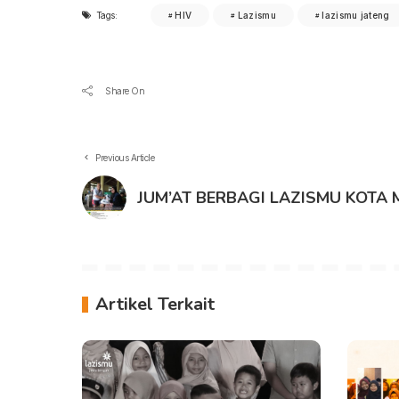
Tags:
HIV
Lazismu
lazismu jateng
Share On
Previous Article
JUM’AT BERBAGI LAZISMU KOTA
Artikel Terkait