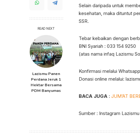
Selain daripada untuk membe
kesehatan, maka dituntut pe
SSR.
READ NEXT
Tebar kebaikan dengan ber
BNI Syariah : 033 154 9250
(atas nama infaq Lazismu So
Konfirmasi melalui Whatsapp
Lazismu Panen
Donasi online melalui: lazis
Perdana Jeruk 1
Hektar Bersama
PDM Banyumas
BACA JUGA
:
JUM’AT BER
Sumber : Instagram Lazismu