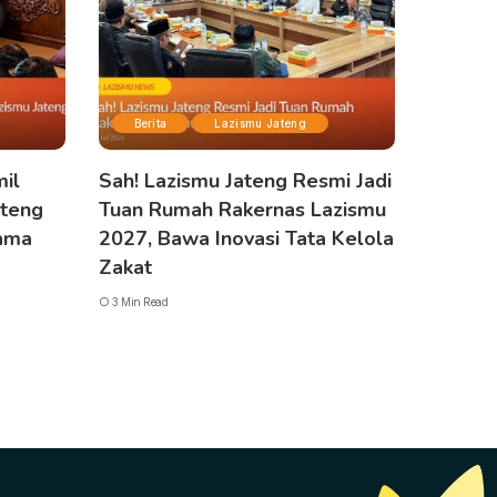
Berita
Lazismu Jateng
mil
Sah! Lazismu Jateng Resmi Jadi
ateng
Tuan Rumah Rakernas Lazismu
sama
2027, Bawa Inovasi Tata Kelola
Zakat
3 Min Read