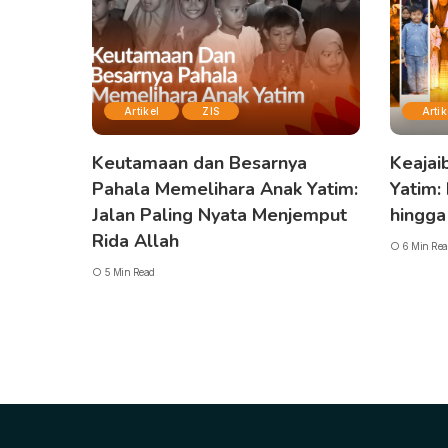
Artikel
ZIS
Artik
Keutamaan dan Besarnya
Keajai
Pahala Memelihara Anak Yatim:
Yatim:
Jalan Paling Nyata Menjemput
hingga
Rida Allah
6 Min Rea
5 Min Read