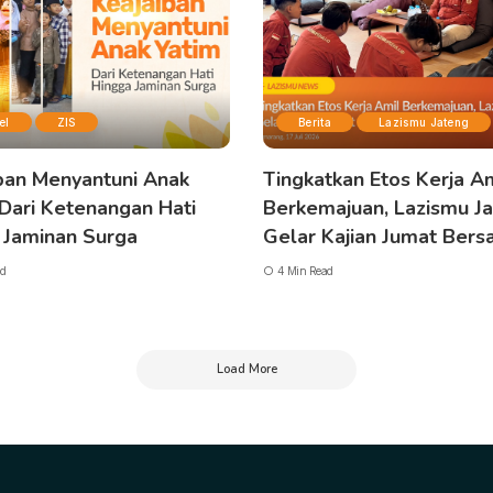
el
ZIS
Berita
Lazismu Jateng
ban Menyantuni Anak
Tingkatkan Etos Kerja A
 Dari Ketenangan Hati
Berkemajuan, Lazismu J
 Jaminan Surga
Gelar Kajian Jumat Ber
d
4 Min Read
Load More