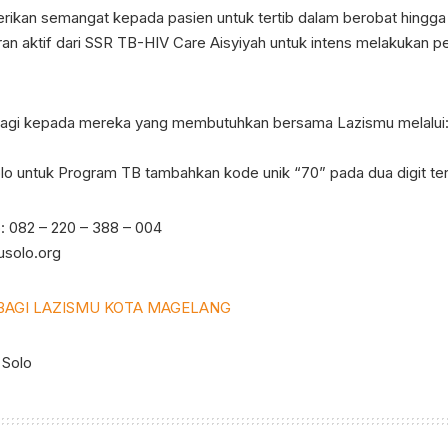
rikan semangat kepada pasien untuk tertib dalam berobat hingga 
ran aktif dari SSR TB-HIV Care Aisyiyah untuk intens melakukan 
bagi kepada mereka yang membutuhkan bersama Lazismu melalui
lo untuk Program TB tambahkan kode unik “70” pada dua digit tera
: 082 – 220 – 388 – 004
musolo.org
BAGI LAZISMU KOTA MAGELANG
 Solo