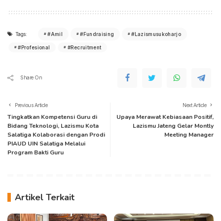
Tags:
#Amil
#Fundraising
#Lazismusukoharjo
#Profesional
#Recruitment
Share On
Previous Article
Next Article
Tingkatkan Kompetensi Guru di
Upaya Merawat Kebiasaan Positif,
Bidang Teknologi, Lazismu Kota
Lazismu Jateng Gelar Montly
Salatiga Kolaborasi dengan Prodi
Meeting Manager
PIAUD UIN Salatiga Melalui
Program Bakti Guru
Artikel Terkait