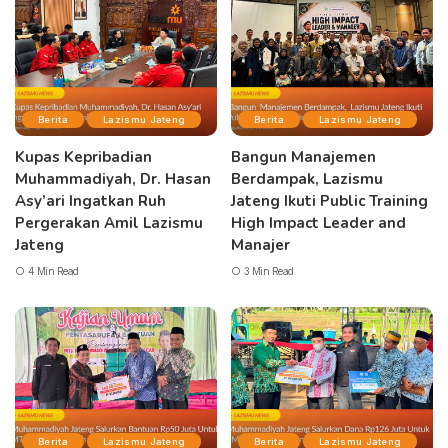
Berita
Lazismu Jateng
Berita
Lazismu Jateng
Kupas Kepribadian
Bangun Manajemen
Muhammadiyah, Dr. Hasan
Berdampak, Lazismu
Asy’ari Ingatkan Ruh
Jateng Ikuti Public Training
Pergerakan Amil Lazismu
High Impact Leader and
Jateng
Manajer
4 Min Read
3 Min Read
Berita
Lazismu Jateng
Berita
Lazismu Jateng