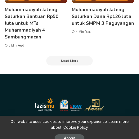
Muhammadiyah Jateng
Muhammadiyah Jateng
Salurkan Bantuan Rp50
Salurkan Dana Rp126 Juta
Juta untuk MTs
untuk SMPM 3 Paguyangan
Muhammadiyah 4
4 Min Read
Sambungmacan
5 Min Read
Load More
Our website uses cookies to improve your experience. Learn more
about:
Cookie Policy
Copyright © 2025 LAZISMU Pimpinan Wilayah Muhammadiyah Jawa
Tengah
Accept