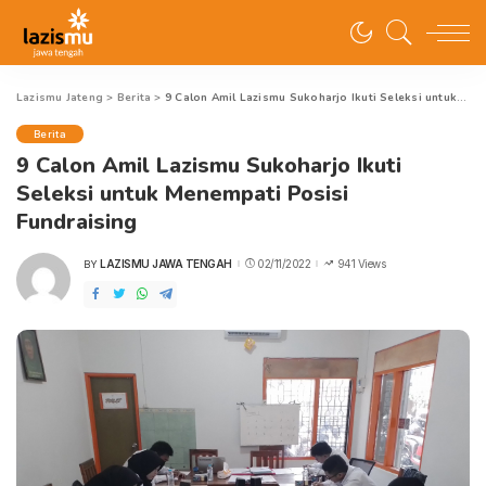
Lazismu Jateng
>
Berita
>
9 Calon Amil Lazismu Sukoharjo Ikuti Seleksi untuk Menempati Posisi Fundraising
Berita
9 Calon Amil Lazismu Sukoharjo Ikuti
Seleksi untuk Menempati Posisi
Fundraising
LAZISMU JAWA TENGAH
02/11/2022
941 Views
BY
POSTED
BY