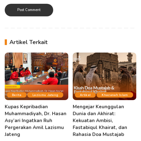
Artikel Terkait
Berita
Lazismu Jateng
Artikel
Khazanah Islam
Kupas Kepribadian
Mengejar Keunggulan
Muhammadiyah, Dr. Hasan
Dunia dan Akhirat:
Asy’ari Ingatkan Ruh
Kekuatan Ambisi,
Pergerakan Amil Lazismu
Fastabiqul Khairat, dan
Jateng
Rahasia Doa Mustajab