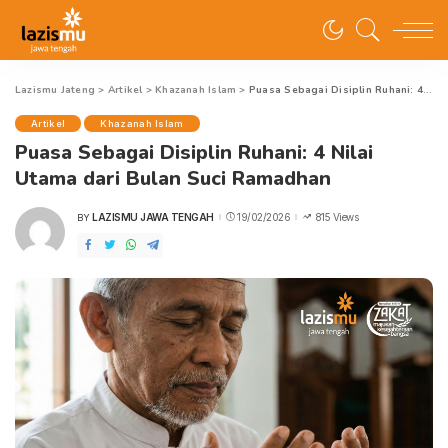
Lazismu Jateng
>
Artikel
>
Khazanah Islam
>
Puasa Sebagai Disiplin Ruhani: 4 Nilai Utama dari Bulan Suci Ramadhan
Artikel
Khazanah Islam
Puasa Sebagai Disiplin Ruhani: 4 Nilai
Utama dari Bulan Suci Ramadhan
LAZISMU JAWA TENGAH
19/02/2026
815 Views
BY
POSTED
BY