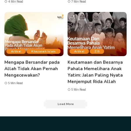
4 Min Read
7 Min Read
Artikel
Khazanah Islam
Artikel
ZIS
Mengapa Bersandar pada
Keutamaan dan Besarnya
Allah Tidak Akan Pernah
Pahala Memelihara Anak
Mengecewakan?
Yatim: Jalan Paling Nyata
Menjemput Rida Allah
5 Min Read
5 Min Read
Load More