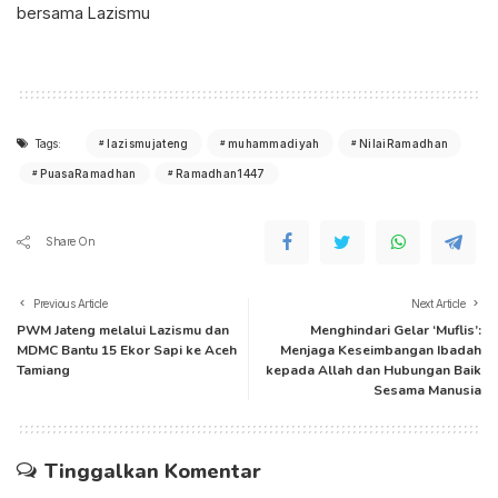
bersama Lazismu
Tags:
lazismujateng
muhammadiyah
NilaiRamadhan
PuasaRamadhan
Ramadhan1447
Share On
Previous Article
Next Article
PWM Jateng melalui Lazismu dan
Menghindari Gelar ‘Muflis’:
MDMC Bantu 15 Ekor Sapi ke Aceh
Menjaga Keseimbangan Ibadah
Tamiang
kepada Allah dan Hubungan Baik
Sesama Manusia
Tinggalkan Komentar