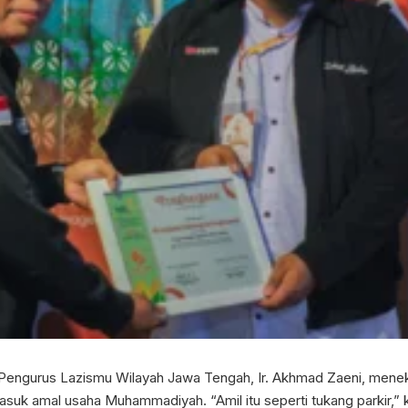
engurus Lazismu Wilayah Jawa Tengah, Ir. Akhmad Zaeni, menek
suk amal usaha Muhammadiyah. “Amil itu seperti tukang parkir,” k