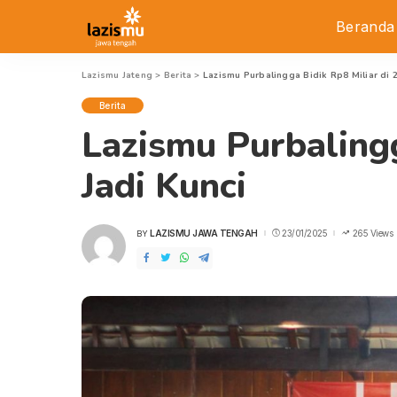
Beranda
Lazismu Jateng
>
Berita
>
Lazismu Purbalingga Bidik Rp8 Miliar di 
Berita
Lazismu Purbalingg
Jadi Kunci
LAZISMU JAWA TENGAH
23/01/2025
265 Views
BY
POSTED
BY