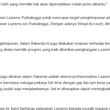
 oleh yang memiliki hak akan dipersilahkan malah justru dibantu.”
ukan Lazismu Purbalingga untuk mencapai target penghimpunan a
anan Lazismu se-Purbalingga. Dengan adanya Virtual Account, d
himpunan, dalam Rakerda ini juga dilakukan evaluasi terhadap kin
g dinilai memiliki progres yang baik diberikan penghargaan Lazis
g juga dibahas dalam Rakerda adalah skema profesionalitas Lazism
an berstatus sebagai pekerja full-time dengan gaji dan jam kerja ya
g sudah siap menjalankannya. Hal ini diharapkan dapat meningkatk
as ini, kami berharap pelayanan Lazismu kepada muzaki maupun m