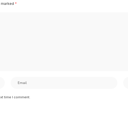
re marked
*
ext time I comment.