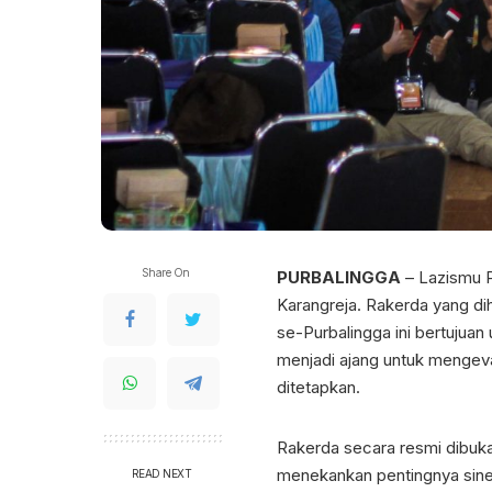
Share On
PURBALINGGA
– Lazismu P
Karangreja. Rakerda yang di
se-Purbalingga ini bertujua
menjadi ajang untuk mengeva
ditetapkan.
Rakerda secara resmi dibuk
menekankan pentingnya sine
READ NEXT