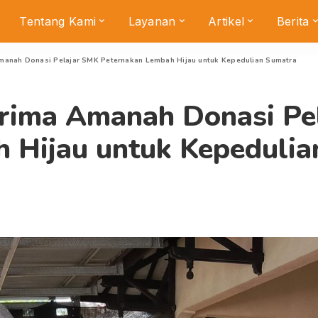
Tentang Kami
Layanan
Artikel
Berita
manah Donasi Pelajar SMK Peternakan Lembah Hijau untuk Kepedulian Sumatra
erima Amanah Donasi Pe
 Hijau untuk Kepedulia