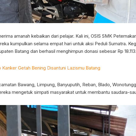
rima amanah kebaikan dari pelajar. Kali ini, OSIS SMK Peternak
ka kumpulkan selama empat hari untuk aksi Peduli Sumatra. Kegi
paten Batang dan berhasil menghimpun donasi sebesar Rp 18.113
 Kanker Getah Bening Disantuni Lazismu Batang
ecamatan Bawang, Limpung, Banyuputih, Reban, Blado, Wonotungga
eka mengetuk simpati masyarakat untuk membantu saudara-saud