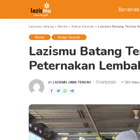
Beranda
Lazismu Jateng
>
Berita
>
Kabar Daerah
>
Lazismu Batang Terima A
Berita
Kabar Daerah
Lazismu Batang T
Peternakan Lembah
LAZISMU JAWA TENGAH
06/12/2025
286 Views
BY
POSTED
BY