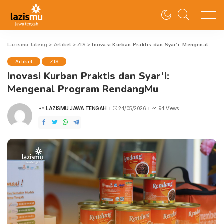
Lazismu Jateng
>
Artikel
>
ZIS
>
Inovasi Kurban Praktis dan Syar’i: Mengenal Program RendangMu
Artikel
ZIS
Inovasi Kurban Praktis dan Syar’i:
Mengenal Program RendangMu
LAZISMU JAWA TENGAH
24/05/2026
94 Views
BY
POSTED
BY