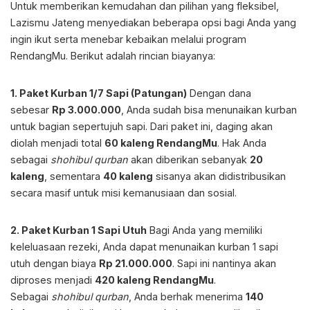
Untuk memberikan kemudahan dan pilihan yang fleksibel,
Lazismu Jateng menyediakan beberapa opsi bagi Anda yang
ingin ikut serta menebar kebaikan melalui program
RendangMu. Berikut adalah rincian biayanya:
1. Paket Kurban 1/7 Sapi (Patungan)
Dengan dana
sebesar
Rp 3.000.000
, Anda sudah bisa menunaikan kurban
untuk bagian sepertujuh sapi. Dari paket ini, daging akan
diolah menjadi total
60 kaleng RendangMu
. Hak Anda
sebagai
shohibul qurban
akan diberikan sebanyak
20
kaleng
, sementara
40 kaleng
sisanya akan didistribusikan
secara masif untuk misi kemanusiaan dan sosial.
2. Paket Kurban 1 Sapi Utuh
Bagi Anda yang memiliki
keleluasaan rezeki, Anda dapat menunaikan kurban 1 sapi
utuh dengan biaya
Rp 21.000.000
. Sapi ini nantinya akan
diproses menjadi
420 kaleng RendangMu
.
Sebagai
shohibul qurban
, Anda berhak menerima
140