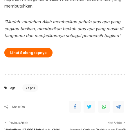
membutuhkan.
“Mudah-mudahan Allah memberikan pahala atas apa yang
engkau berikan, memberikan berkah atas apa yang masih di
tanganmu dan menjadikannya sebagai pembersih bagimu”
Lihat Selengkapnya
Tags:
april
Share On
Previous Article
Next Article
Wujudkan 12.000 Mubaligh, KMM
Inovasi Kurban Praktis dan Syar’i: