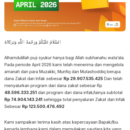
ٱلسَّلَامُ عَلَيْكُمْ وَرَحْمَةُ ٱللَّٰهِ وَبَرَكَاتُهُ
Alhamdulillah puji syukur hanya bagi Allah subhanahu wata’ala.
Pada periode April 2026 kami telah menerima dan mengelola
amanah dari para Muzakki, Munfiq dan Mutashoddiq berupa
dana Zakat dan Infak sebesar
Rp 29.907.535.425
Dan telah
menyalurkan program dari dana zakat sebesar Rp
48.596.333.251
dan program dari dana infak/lainya subtotal
Rp 74.904.143.241
sehingga total penyaluran Zakat dan Infak
Sebesar
Rp 123.500.476.492
Kami sampaikan terima kasih atas kepercayaan Bapak/Ibu
kepada lembaga kami dalam memuliakan saudara kita yang