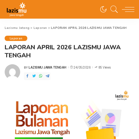
Lazismu Jateng
>
Laporan
>
LAPORAN APRIL 2026 LAZISMU JAWA TENGAH
Laporan
LAPORAN APRIL 2026 LAZISMU JAWA
TENGAH
LAZISMU JAWA TENGAH
24/05/2026
85 Views
BY
POSTED
BY