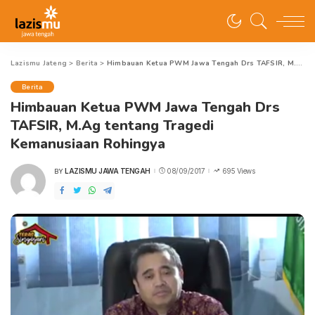
Lazismu Jateng
>
Berita
>
Himbauan Ketua PWM Jawa Tengah Drs TAFSIR, M.Ag tentang Tragedi Kemanusiaan Rohingya
Berita
Himbauan Ketua PWM Jawa Tengah Drs
TAFSIR, M.Ag tentang Tragedi
Kemanusiaan Rohingya
LAZISMU JAWA TENGAH
08/09/2017
695 Views
BY
POSTED
BY