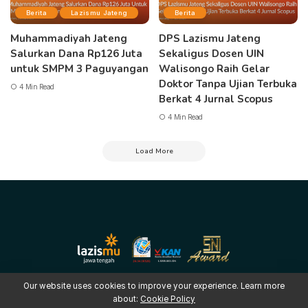
Berita
Lazismu Jateng
Berita
Muhammadiyah Jateng
DPS Lazismu Jateng
Salurkan Dana Rp126 Juta
Sekaligus Dosen UIN
untuk SMPM 3 Paguyangan
Walisongo Raih Gelar
Doktor Tanpa Ujian Terbuka
4 Min Read
Berkat 4 Jurnal Scopus
4 Min Read
Load More
Our website uses cookies to improve your experience. Learn more
about:
Cookie Policy
Copyright © 2025 LAZISMU Pimpinan Wilayah Muhammadiyah Jawa