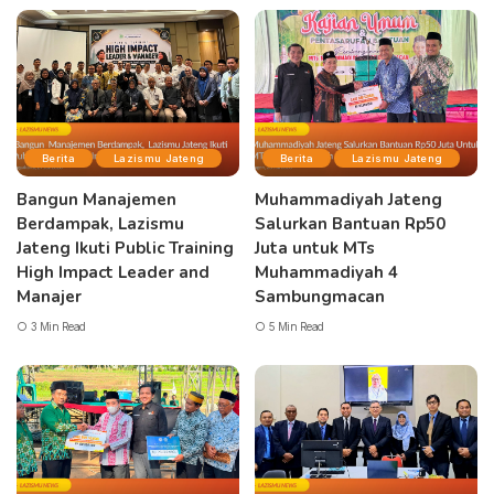
Berita
Lazismu Jateng
Berita
Lazismu Jateng
Bangun Manajemen
Muhammadiyah Jateng
Berdampak, Lazismu
Salurkan Bantuan Rp50
Jateng Ikuti Public Training
Juta untuk MTs
High Impact Leader and
Muhammadiyah 4
Manajer
Sambungmacan
3 Min Read
5 Min Read