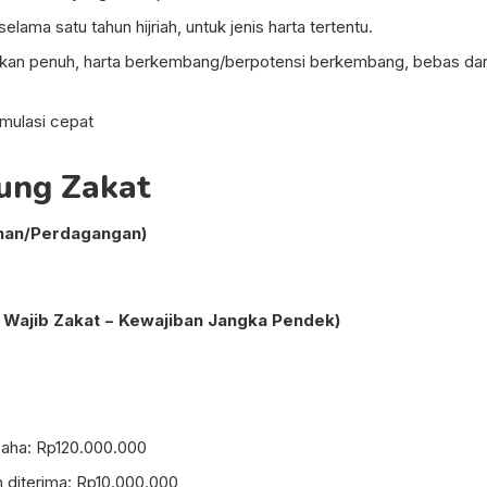
selama satu tahun hijriah, untuk jenis harta tertentu.
likan penuh, harta berkembang/berpotensi berkembang, bebas dar
imulasi cepat
ung Zakat
anan/Perdagangan)
a Wajib Zakat − Kewajiban Jangka Pendek)
saha: Rp120.000.000
n diterima: Rp10.000.000