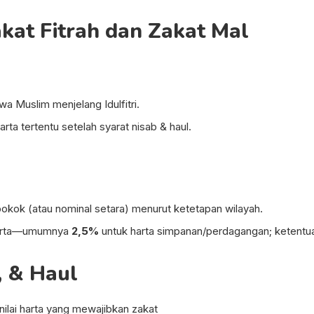
kat Fitrah dan Zakat Mal
jiwa Muslim menjelang Idulfitri.
harta tertentu setelah syarat nisab & haul.
okok (atau nominal setara) menurut ketetapan wilayah.
 harta—umumnya
2,5%
untuk harta simpanan/perdagangan; ketentuan
, & Haul
nilai harta yang mewajibkan zakat