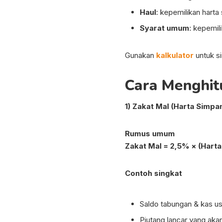
Haul
: kepemilikan harta 
Syarat umum
: kepemi
Gunakan
kalkulator
untuk s
Cara Menghit
1) Zakat Mal (Harta Simp
Rumus umum
Zakat Mal = 2,5% × (Hart
Contoh singkat
Saldo tabungan & kas u
Piutang lancar yang aka