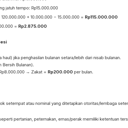
ng jatuh tempo: Rp15.000.000
 = 120.000.000 + 10.000.000 − 15.000.000 =
Rp115.000.000
000.000 =
Rp2.875.000
fesi
 haul) jika penghasilan bulanan setara/lebih dari nisab bulanan.
n Bersih Bulanan).
h Rp8.000.000 → Zakat =
Rp200.000
per bulan.
ok setempat atau nominal yang ditetapkan otoritas/lembaga sete
seperti pertanian, peternakan, emas/perak memiliki ketentuan ters