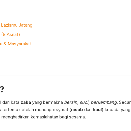
i Lazismu Jateng
 (8 Asnaf)
du & Masyarakat
?
 dari kata
zaka
yang bermakna
bersih, suci, berkembang
. Secar
 tertentu setelah mencapai syarat (
nisab
dan
haul
) kepada yang
 menghadirkan kemaslahatan bagi sesama.