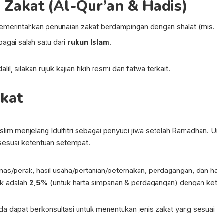
Zakat (Al-Qur’an & Hadis)
emerintahkan penunaian zakat berdampingan dengan shalat (mis. 
agai salah satu dari
rukun Islam
.
l, silakan rujuk kajian fikih resmi dan fatwa terkait.
akat
uslim menjelang Idulfitri sebagai penyuci jiwa setelah Ramadha
sesuai ketentuan setempat.
emas/perak, hasil usaha/pertanian/peternakan, perdagangan, dan h
k adalah
2,5%
(untuk harta simpanan & perdagangan) dengan kete
da dapat berkonsultasi untuk menentukan jenis zakat yang sesuai