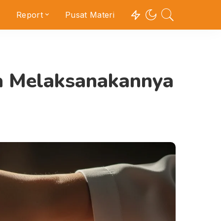
Report
Pusat Materi
ra Melaksanakannya