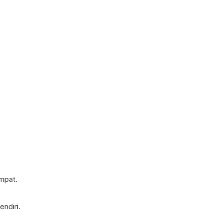
mpat.
endiri.