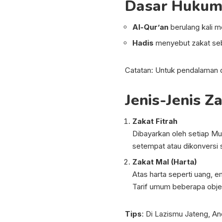
Dasar Hukum 
Al-Qur’an
berulang kali m
Hadis
menyebut zakat seb
Catatan: Untuk pendalaman dali
Jenis-Jenis Z
Zakat Fitrah
Dibayarkan oleh setiap M
setempat atau dikonversi 
Zakat Mal (Harta)
Atas harta seperti uang, 
Tarif umum beberapa obje
Tips
: Di Lazismu Jateng, An