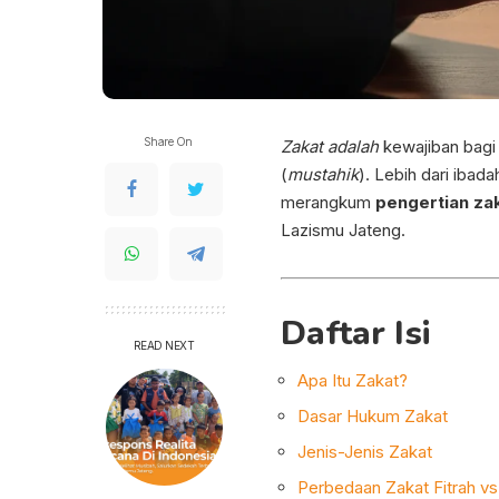
Share On
Zakat adalah
kewajiban bagi
(
mustahik
). Lebih dari ibad
merangkum
pengertian za
Lazismu Jateng.
Daftar Isi
READ NEXT
Apa Itu Zakat?
Dasar Hukum Zakat
Jenis-Jenis Zakat
Perbedaan Zakat Fitrah vs