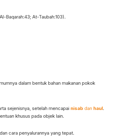
Al-Baqarah:43; At-Taubah:103).
n. Umumnya dalam bentuk bahan makanan pokok
arta sejenisnya, setelah mencapai
nisab
dan
haul
.
ntuan khusus pada objek lain.
 dan cara penyalurannya yang tepat.