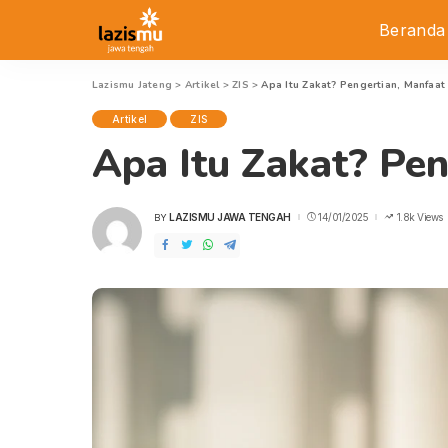
Beranda
Lazismu Jateng
>
Artikel
>
ZIS
>
Apa Itu Zakat? Pengertian, Manfaa
Artikel
ZIS
Apa Itu Zakat? Pe
LAZISMU JAWA TENGAH
14/01/2025
1.8k Views
BY
POSTED
BY