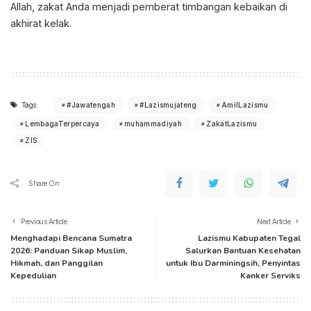
Allah, zakat Anda menjadi pemberat timbangan kebaikan di
akhirat kelak.
Tags:
#Jawatengah
#Lazismujateng
AmilLazismu
LembagaTerpercaya
muhammadiyah
ZakatLazismu
ZIS
Share On
Previous Article
Next Article
Menghadapi Bencana Sumatra
Lazismu Kabupaten Tegal
2026: Panduan Sikap Muslim,
Salurkan Bantuan Kesehatan
Hikmah, dan Panggilan
untuk Ibu Darminingsih, Penyintas
Kepedulian
Kanker Serviks