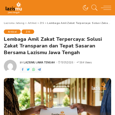
Lazismu Jateng
>
Artikel
>
ZIS
>
Lembaga Amil Zakat Terpercaya: Solusi Zakat Transparan dan Tepat Sasaran Bersama Lazismu Jawa Tengah
Artikel
ZIS
Lembaga Amil Zakat Terpercaya: Solusi
Zakat Transparan dan Tepat Sasaran
Bersama Lazismu Jawa Tengah
LAZISMU JAWA TENGAH
11/01/2026
564 Views
BY
POSTED
BY