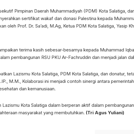
ksekutif Pimpinan Daerah Muhammadiyah (PDM) Kota Salatiga, dan
enyerahkan sertifikat wakaf dan donasi Palestina kepada Muhamm
an oleh Prof. Dr. Sa’adi, M.Ag, Ketua PDM Kota Salatiga, Yasip Kha
nyampaikan terima kasih sebesar-besarnya kepada Muhammad Iqbal
alam pembangunan RSU PKU Ar-Fachruddin dan menjadi jalan dakwah
ibatkan Lazismu Kota Salatiga, PDM Kota Salatiga, dan donatur, te
 S.IP., M.M., Kolaborasi ini menjadi contoh sinergi antara pemerin
sehatan dan kemanusiaan.
n Lazismu Kota Salatiga dalam berperan aktif dalam pembangunan
sejahteraan masyarakat yang membutuhkan.
(Tri Agus Yuliani)