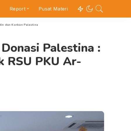
Report
Pusat Materi
din dan Korban Palestina
Donasi Palestina :
uk RSU PKU Ar-