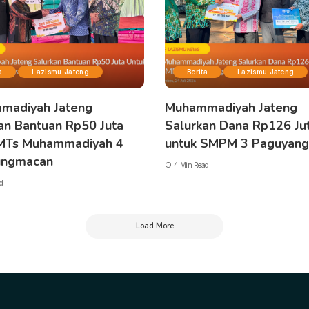
a
Lazismu Jateng
Berita
Lazismu Jateng
madiyah Jateng
Muhammadiyah Jateng
an Bantuan Rp50 Juta
Salurkan Dana Rp126 Ju
 MTs Muhammadiyah 4
untuk SMPM 3 Paguyan
ngmacan
4 Min Read
d
Load More