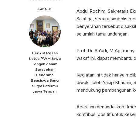
READ NEXT
Abdul Rochim, Sekretaris E
Salatiga, secara simbolis m
penyerahan tersebut disaksik
sejumlah tamu undangan.
Prof. Dr. Sa’adi, M.Ag, me
Berikut Pesan
wakaf ini, dapat membantu d
Ketua PWM Jawa
Tengah dalam
Sarasehan
Kegiatan ini tidak hanya mel
Penerima
Beasiswa Sang
diwakili oleh Yasip Khasani,
Surya Lazismu
mendukung pembangunan ke
Jawa Tengah
Acara ini menandai komitme
kontribusi positif untuk ke