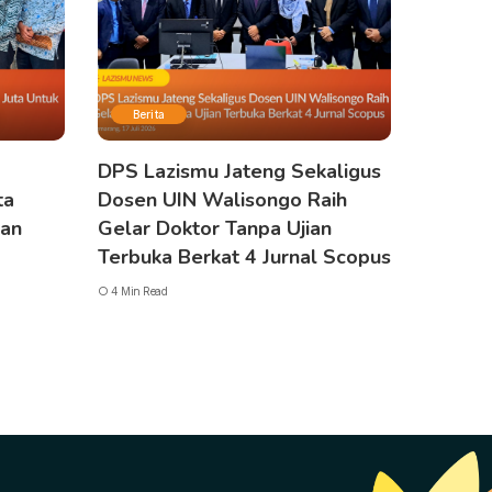
Berita
DPS Lazismu Jateng Sekaligus
ta
Dosen UIN Walisongo Raih
gan
Gelar Doktor Tanpa Ujian
Terbuka Berkat 4 Jurnal Scopus
4 Min Read