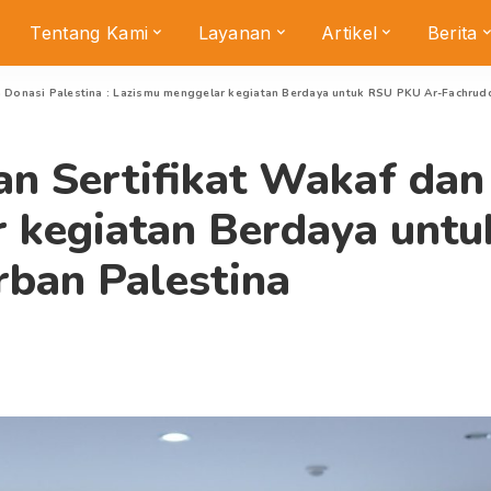
Tentang Kami
Layanan
Artikel
Berita
n Donasi Palestina : Lazismu menggelar kegiatan Berdaya untuk RSU PKU Ar-Fachrud
n Sertifikat Wakaf dan 
 kegiatan Berdaya unt
rban Palestina