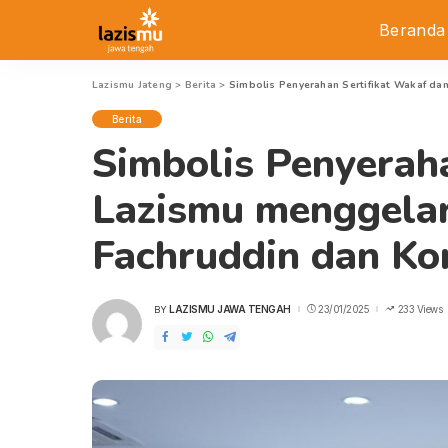
Beranda
Lazismu Jateng
>
Berita
>
Simbolis Penyerahan Sertifikat Wakaf da
Berita
Simbolis Penyeraha
Lazismu menggelar
Fachruddin dan Ko
LAZISMU JAWA TENGAH
23/01/2025
233 Views
BY
POSTED
BY