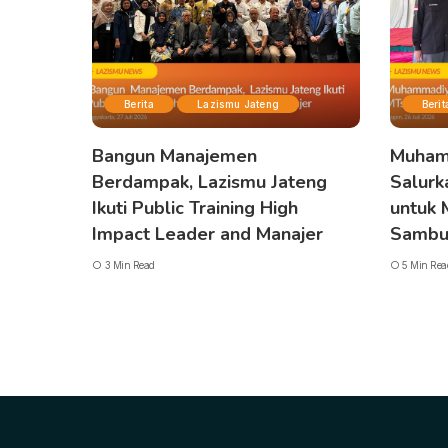
Berita
Lazismu Jateng
Berit
Bangun Manajemen
Muham
Berdampak, Lazismu Jateng
Salurk
Ikuti Public Training High
untuk
Impact Leader and Manajer
Sambu
3 Min Read
5 Min Rea