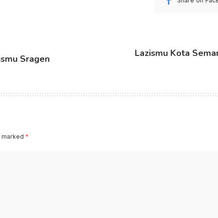
Share on Fac
Lazismu Kota Semar
ismu Sragen
re marked
*