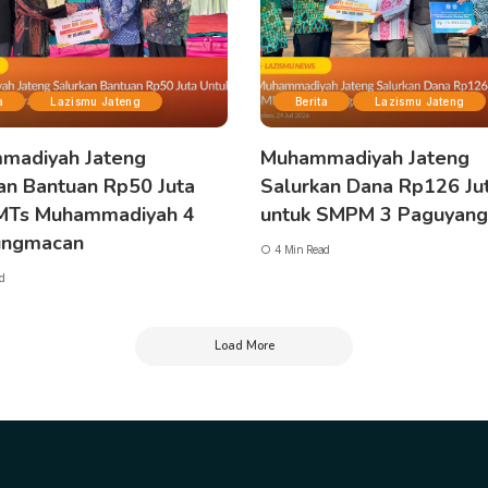
a
Lazismu Jateng
Berita
Lazismu Jateng
madiyah Jateng
Muhammadiyah Jateng
an Bantuan Rp50 Juta
Salurkan Dana Rp126 Ju
 MTs Muhammadiyah 4
untuk SMPM 3 Paguyan
ngmacan
4 Min Read
d
Load More