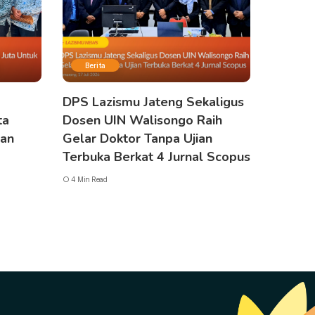
Berita
DPS Lazismu Jateng Sekaligus
ta
Dosen UIN Walisongo Raih
gan
Gelar Doktor Tanpa Ujian
Terbuka Berkat 4 Jurnal Scopus
4 Min Read