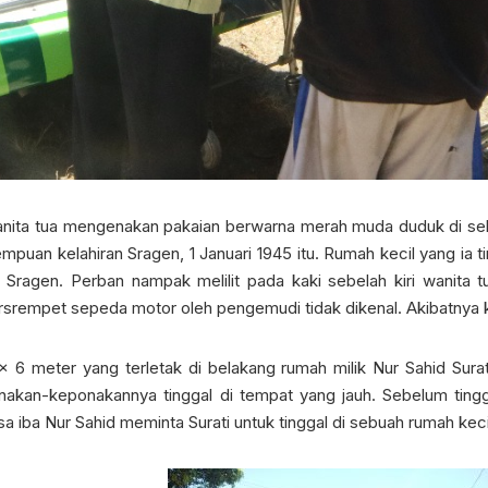
 tua mengenakan pakaian berwarna merah muda duduk di sebuah
mpuan kelahiran Sragen, 1 Januari 1945 itu. Rumah kecil yang ia 
ragen. Perban nampak melilit pada kaki sebelah kiri wanita tua 
rsrempet sepeda motor oleh pengemudi tidak dikenal. Akibatnya ki
 6 meter yang terletak di belakang rumah milik Nur Sahid Surati 
akan-keponakannya tinggal di tempat yang jauh. Sebelum tingga
a iba Nur Sahid meminta Surati untuk tinggal di sebuah rumah keci