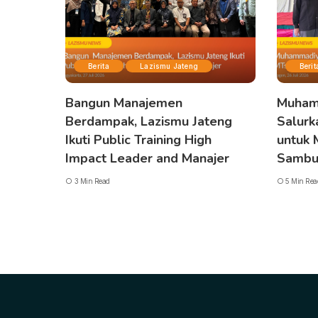
Berita
Lazismu Jateng
Berit
Bangun Manajemen
Muham
Berdampak, Lazismu Jateng
Salurk
Ikuti Public Training High
untuk
Impact Leader and Manajer
Sambu
3 Min Read
5 Min Rea