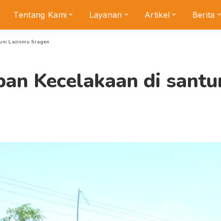
Tentang Kami
Layanan
Artikel
Berita
uni Lazismu Sragen
an Kecelakaan di santu