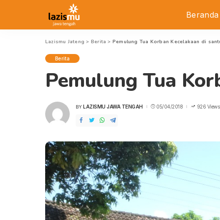
Beranda
Lazismu Jateng
>
Berita
>
Pemulung Tua Korban Kecelakaan di sant
Berita
Pemulung Tua Korb
LAZISMU JAWA TENGAH
05/04/2018
926 Views
BY
POSTED
BY