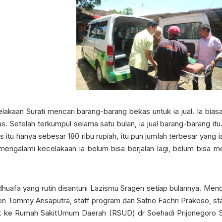
akaan Surati mencari barang-barang bekas untuk ia jual. Ia biasa
 Setelah terkumpul selama satu bulan, ia jual barang-barang itu.
itu hanya sebesar 180 ribu rupiah, itu pun jumlah terbesar yang i
 mengalami kecelakaan ia belum bisa berjalan lagi, belum bisa
dhuafa yang rutin disantuni Lazismu Sragen setiap bulannya. Mend
en Tommy Arisaputra, staff program dan Satrio Fachri Prakoso, st
t ke Rumah SakitUmum Daerah (RSUD) dr Soehadi Prijonegoro Sr