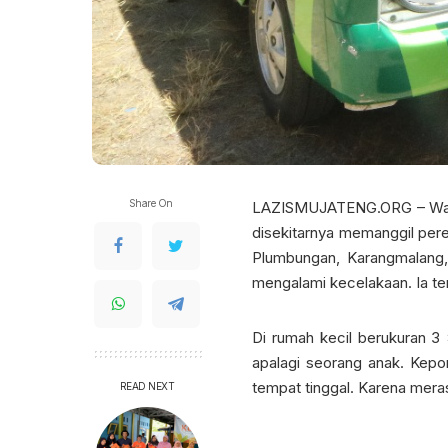
Share On
LAZISMUJATENG.ORG – Wanita
disekitarnya memanggil pere
Plumbungan, Karangmalang, S
mengalami kecelakaan. Ia te
Di rumah kecil berukuran 3 x
apalagi seorang anak. Kepon
tempat tinggal. Karena meras
READ NEXT