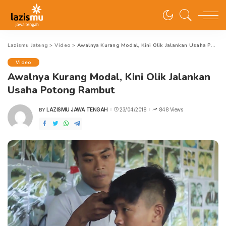
Lazismu Jateng
>
Video
>
Awalnya Kurang Modal, Kini Olik Jalankan Usaha Potong Rambut
Video
Awalnya Kurang Modal, Kini Olik Jalankan
Usaha Potong Rambut
LAZISMU JAWA TENGAH
23/04/2018
848 Views
BY
POSTED
BY