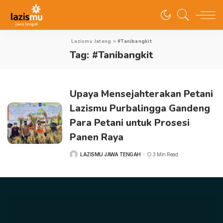
Lazismu Jateng
>
#Tanibangkit
Tag:
#Tanibangkit
Upaya Mensejahterakan Petani
Lazismu Purbalingga Gandeng
Para Petani untuk Prosesi
Panen Raya
LAZISMU JAWA TENGAH
3 Min Read