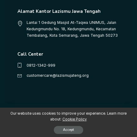
Alamat Kantor Lazismu Jawa Tengah
Lantai 1 Gedung Masjid At-Taqwa UNIMUS, Jalan
Kedungmundu No. 18, Kedungmundu, Kecamatan
Tembalang, Kota Semarang, Jawa Tengah 50273
Call Center
0812-1342-999
customercare@lazismujateng.org
Our website uses cookies to improve your experience. Learn more
about:
Cookie Policy
Copyright © 2025 LAZISMU Pimpinan Wilayah Muhammadiyah Jawa
Tengah
Accept