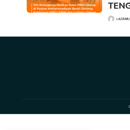
TEN
LAZISMU