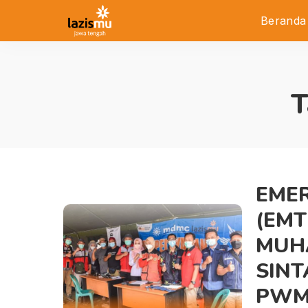
Beranda
T
EME
(EMT
MUH
SINT
PWM