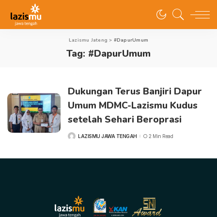
Lazismu Jateng
>
#DapurUmum
Tag:
#DapurUmum
Dukungan Terus Banjiri Dapur
Umum MDMC-Lazismu Kudus
setelah Sehari Beroprasi
LAZISMU JAWA TENGAH
2 Min Read