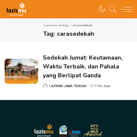
Lazismu Jateng
>
carasedekah
Tag:
carasedekah
Sedekah Jumat: Keutamaan,
Waktu Terbaik, dan Pahala
yang Berlipat Ganda
LAZISMU JAWA TENGAH
17 Min Read